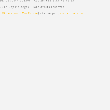
edi 09h00 - 20h00 | Mobile: +33 6 33 76 72 53
2017 Sophie Begey | Tous droits réservés
'Utilisation
|
Vie Privée
| réalisé par
jeveuxunsite.be